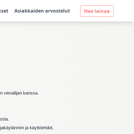
kset
Asiakkaiden arvostelut
Hae lainaa
n vierailijan kanssa.
esta.
ojakäytännön ja käyttöehdot.