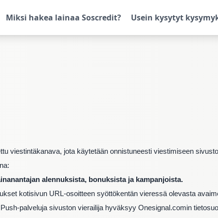
Miksi hakea lainaa Soscredit?
Usein kysytyt kysymy
nettu viestintäkanava, jota käytetään onnistuneesti viestimiseen sivusto
na:
 lainanantajan alennuksista, bonuksista ja kampanjoista.
itukset kotisivun URL-osoitteen syöttökentän vieressä olevasta avaim
 Push-palveluja sivuston vierailija hyväksyy Onesignal.comin tietosu