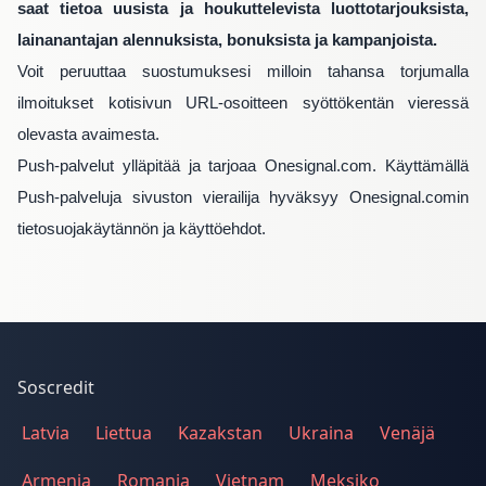
saat tietoa uusista ja houkuttelevista luottotarjouksista,
lainanantajan alennuksista, bonuksista ja kampanjoista.
Voit peruuttaa suostumuksesi milloin tahansa torjumalla
ilmoitukset kotisivun URL-osoitteen syöttökentän vieressä
olevasta avaimesta.
Push-palvelut ylläpitää ja tarjoaa Onesignal.com. Käyttämällä
Push-palveluja sivuston vierailija hyväksyy Onesignal.comin
tietosuojakäytännön ja käyttöehdot.
Soscredit
Latvia
Liettua
Kazakstan
Ukraina
Venäjä
Armenia
Romania
Vietnam
Meksiko